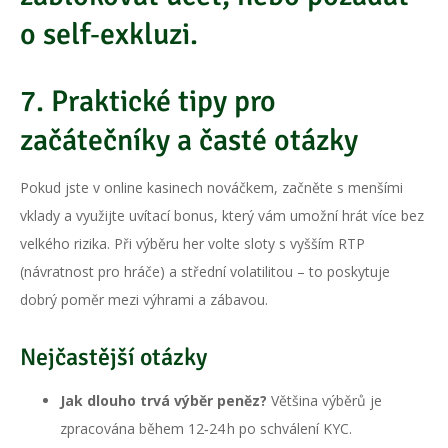
o self‑exkluzi.
7. Praktické tipy pro
začátečníky a časté otázky
Pokud jste v online kasinech nováčkem, začněte s menšími
vklady a využijte uvítací bonus, který vám umožní hrát více bez
velkého rizika. Při výběru her volte sloty s vyšším RTP
(návratnost pro hráče) a střední volatilitou – to poskytuje
dobrý poměr mezi výhrami a zábavou.
Nejčastější otázky
Jak dlouho trvá výběr peněz?
Většina výběrů je
zpracována během 12‑24 h po schválení KYC.