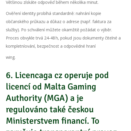
Většinou získáte odpověď během několika minut.
Ověření identity probíhá standardně: nahrání kopie
občanského průkazu a důkaz o adrese (např. faktura za
služby). Po schválení můžete okamžitě požádat o výběr.
Proces obvykle trvá 24‑48 h, pokud jsou dokumenty čitelné a
kompletníování, bezpečnost a odpovědné hraní
wing.
6. Licencaga cz operuje pod
licencí od Malta Gaming
Authority (MGA) a je
regulováno také českou
Ministerstvem financí. To