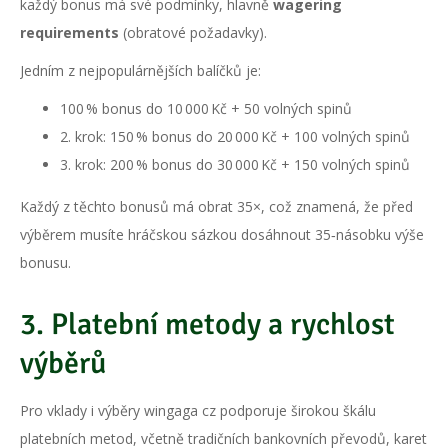
každý bonus má své podmínky, hlavně
wagering
requirements
(obratové požadavky).
Jedním z nejpopulárnějších balíčků je:
100 % bonus do 10 000 Kč + 50 volných spinů
2. krok: 150 % bonus do 20 000 Kč + 100 volných spinů
3. krok: 200 % bonus do 30 000 Kč + 150 volných spinů
Každý z těchto bonusů má obrat 35×, což znamená, že před
výběrem musíte hráčskou sázkou dosáhnout 35‑násobku výše
bonusu.
3. Platební metody a rychlost
výběrů
Pro vklady i výběry wingaga cz podporuje širokou škálu
platebních metod, včetně tradičních bankovních převodů, karet