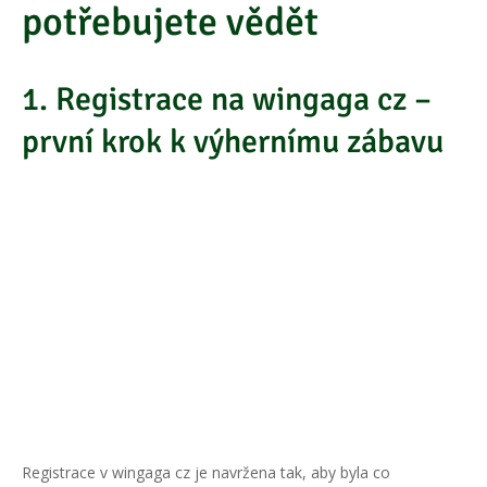
potřebujete vědět
1. Registrace na wingaga cz –
první krok k výhernímu zábavu
Registrace v wingaga cz je navržena tak, aby byla co