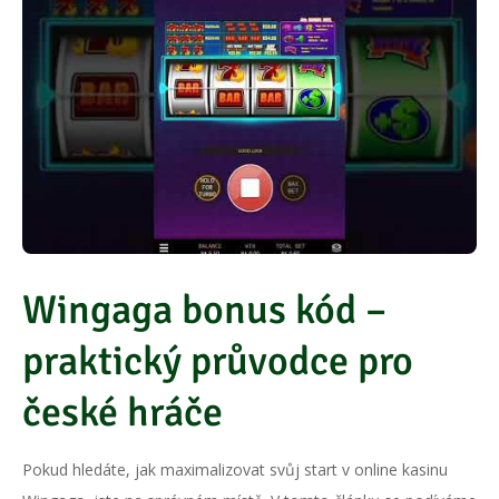
Wingaga bonus kód –
praktický průvodce pro
české hráče
Pokud hledáte, jak maximalizovat svůj start v online kasinu