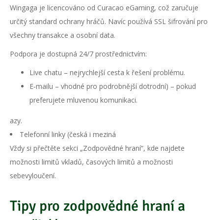
Wingaga je licencováno od Curacao eGaming, což zaručuje
určitý standard ochrany hráčů. Navíc používá SSL šifrování pro
všechny transakce a osobní data.
Podpora je dostupná 24/7 prostřednictvím:
Live chatu – nejrychlejší cesta k řešení problému.
E‑mailu – vhodné pro podrobnější dotrodní) – pokud
preferujete mluvenou komunikaci.
azy.
Telefonní linky (česká i meziná
Vždy si přečtěte sekci „Zodpovědné hraní“, kde najdete
možnosti limitů vkladů, časových limitů a možnosti
sebevyloučení.
Tipy pro zodpovědné hraní a