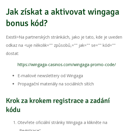
Jak získat a aktivovat wingaga
bonus kód?
Existli>Na partnerských stránkách, jako je tato, kde je uveden
odkaz na <uje několik="" způsobů,="" jak="" se="" kód=""
dostat:
https://wingaga-casinos.com/wingaga-promo-code/
E‑mailové newslettery od Wingaga
Propagační materiály na sociálních sítích
Krok za krokem registrace a zadání
kódu
Otevřete oficiální stránky Wingaga a klikněte na
„Registrace“.