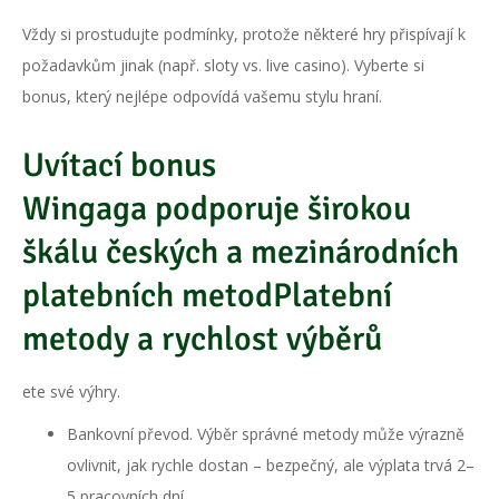
Vždy si prostudujte podmínky, protože některé hry přispívají k
požadavkům jinak (např. sloty vs. live casino). Vyberte si
bonus, který nejlépe odpovídá vašemu stylu hraní.
Uvítací bonus
Wingaga podporuje širokou
škálu českých a mezinárodních
platebních metodPlatební
metody a rychlost výběrů
ete své výhry.
Bankovní převod. Výběr správné metody může výrazně
ovlivnit, jak rychle dostan – bezpečný, ale výplata trvá 2–
5 pracovních dní.