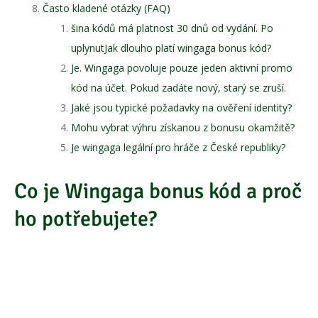
Často kladené otázky (FAQ)
šina kódů má platnost 30 dnů od vydání. Po
uplynutJak dlouho platí wingaga bonus kód?
Je. Wingaga povoluje pouze jeden aktivní promo
kód na účet. Pokud zadáte nový, starý se zruší.
Jaké jsou typické požadavky na ověření identity?
Mohu vybrat výhru získanou z bonusu okamžitě?
Je wingaga legální pro hráče z České republiky?
Co je Wingaga bonus kód a proč
ho potřebujete?