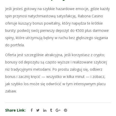
Jeśli jesteś gotowy na szybkie hazardowe emocje, gdzie każdy
spin przynosi natychmiastową satysfakcję, Rabona Casino
oferuje kuszący bonus powitalny, który napędza te krótkie
bursty: podwój swój pierwszy depozyt do €500 plus darmowe
spiny, które utrzymują bębny w ruchu bez głębszego sięgania
do portfela.
Oferta jest szczególnie atrakcyjna, jeśli korzystasz z crypto;
bonusy od depozytu są często wyższe i realizowane szybciej
niż tradycyjnymi metodami. Po prostu zaloguj się, odbierz
bonus i zacznij kręcić — wszystko w kilka minut — i zobacz,
jak szybko los może się odwrócić w tym intensywnym placu
zabaw.
Share Link: