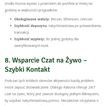
środki można wysłać z powrotem do portfela w mniej niż
godzinę w większości przypadków.
Obsługiwane waluty:
Bitcoin, Ethereum, Litecoin.
Szybkość depozytu:
natychmiastowa po potwierdzeniu
transakcji.
Szybkość wypłaty:
do jednej godziny dla
zweryfikowanych kont.
8. Wsparcie Czat na Żywo –
Szybki Kontakt
Podczas tych krótkich okresów aktywności każdy problem
może zepsuć doświadczenie. Dlatego Rabona oferuje 24/7
czat na żywo, który jest zawsze dostępny jednym kliknięciem,
by uzyskać natychmiastową pomoc. Niezależnie od pytania o