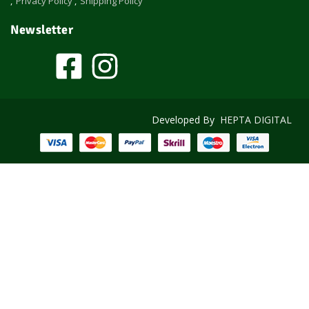
Privacy Policy
Shipping Policy
Newsletter
Developed By
HEPTA DIGITAL