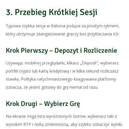
3. Przebieg Krótkiej Sesji
Typowa szybka sesja w Rabona podąża za prostym rytmem,
który utrzymuje zaangażowanie graczy bez przytłaczania ich:
Krok Pierwszy – Depozyt i Rozliczenie
Używając mobilnej przeglądarki, klikasz „Deposit”, wybierasz
portfel crypto lub kartę kredytową i w kilka sekund rozliczasz
stawkę. Polityka natychmiastowego księgowania platformy
oznacza, że jesteś gotowy do gry niemal od razu.
Krok Drugi – Wybierz Grę
Na ekranie miga lista wyróżnionych slotów; wybierasz taki z
wysokim RTP i niską zmiennością, aby szybko zobaczyć wyniki.