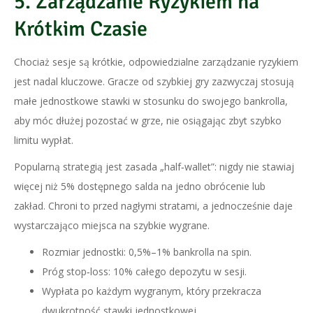
5. Zarządzanie Ryzykiem na
Krótkim Czasie
Chociaż sesje są krótkie, odpowiedzialne zarządzanie ryzykiem
jest nadal kluczowe. Gracze od szybkiej gry zazwyczaj stosują
małe jednostkowe stawki w stosunku do swojego bankrolla,
aby móc dłużej pozostać w grze, nie osiągając zbyt szybko
limitu wypłat.
Popularną strategią jest zasada „half‑wallet”: nigdy nie stawiaj
więcej niż 5% dostępnego salda na jedno obrócenie lub
zakład. Chroni to przed nagłymi stratami, a jednocześnie daje
wystarczająco miejsca na szybkie wygrane.
Rozmiar jednostki: 0,5%–1% bankrolla na spin.
Próg stop‑loss: 10% całego depozytu w sesji.
Wypłata po każdym wygranym, który przekracza
dwukrotność stawki jednostkowej.