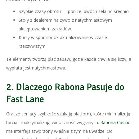
Szybkie czasy obrotu — poniżej dwóch sekund średnio.
Stoły z dealerem na żywo z natychmiastowym
akceptowaniem zakładów.
Kursy w sportsbook aktualizowane w czasie
rzeczywistym.
Te elementy tworzą plac zabaw, gdzie każda chwila się liczy, a
wypłata jest natychmiastowa.
2. Dlaczego Rabona Pasuje do
Fast Lane
Gracze ceniący szybkość szukają platform, które minimalizują
tarcia i maksymalizują widoczność wygranych.
Rabona Casino
ma interfejs stworzony właśnie z tym na uwadze. Od