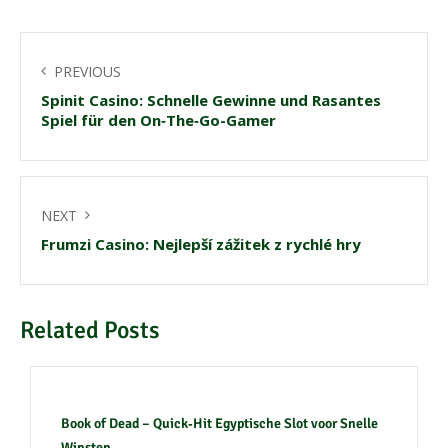
PREVIOUS
Spinit Casino: Schnelle Gewinne und Rasantes
Spiel für den On‑The‑Go-Gamer
NEXT
Frumzi Casino: Nejlepší zážitek z rychlé hry
Related Posts
Book of Dead – Quick‑Hit Egyptische Slot voor Snelle
Winsten