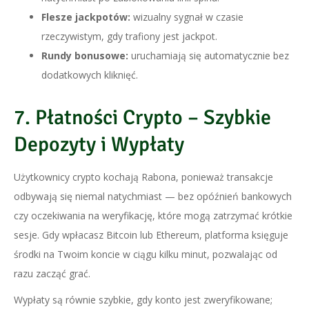
Flesze jackpotów:
wizualny sygnał w czasie
rzeczywistym, gdy trafiony jest jackpot.
Rundy bonusowe:
uruchamiają się automatycznie bez
dodatkowych kliknięć.
7. Płatności Crypto – Szybkie
Depozyty i Wypłaty
Użytkownicy crypto kochają Rabona, ponieważ transakcje
odbywają się niemal natychmiast — bez opóźnień bankowych
czy oczekiwania na weryfikację, które mogą zatrzymać krótkie
sesje. Gdy wpłacasz Bitcoin lub Ethereum, platforma księguje
środki na Twoim koncie w ciągu kilku minut, pozwalając od
razu zacząć grać.
Wypłaty są równie szybkie, gdy konto jest zweryfikowane;