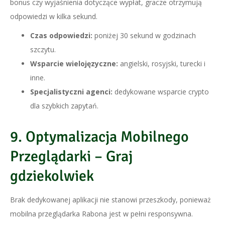
bonus czy wyjaśnienia dotyczące wypłat, gracze otrzymują
odpowiedzi w kilka sekund.
Czas odpowiedzi:
poniżej 30 sekund w godzinach
szczytu.
Wsparcie wielojęzyczne:
angielski, rosyjski, turecki i
inne.
Specjalistyczni agenci:
dedykowane wsparcie crypto
dla szybkich zapytań.
9. Optymalizacja Mobilnego
Przeglądarki – Graj
gdziekolwiek
Brak dedykowanej aplikacji nie stanowi przeszkody, ponieważ
mobilna przeglądarka Rabona jest w pełni responsywna.