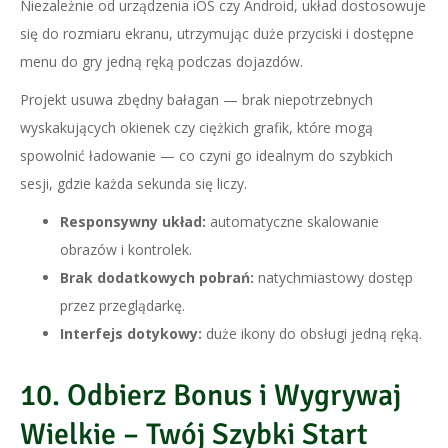
Niezależnie od urządzenia iOS czy Android, układ dostosowuje
się do rozmiaru ekranu, utrzymując duże przyciski i dostępne
menu do gry jedną ręką podczas dojazdów.
Projekt usuwa zbędny bałagan — brak niepotrzebnych
wyskakujących okienek czy ciężkich grafik, które mogą
spowolnić ładowanie — co czyni go idealnym do szybkich
sesji, gdzie każda sekunda się liczy.
Responsywny układ:
automatyczne skalowanie
obrazów i kontrolek.
Brak dodatkowych pobrań:
natychmiastowy dostęp
przez przeglądarkę.
Interfejs dotykowy:
duże ikony do obsługi jedną ręką.
10. Odbierz Bonus i Wygrywaj
Wielkie – Twój Szybki Start