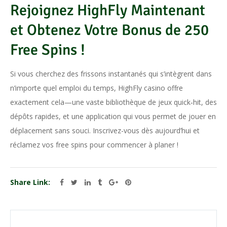
Rejoignez HighFly Maintenant
et Obtenez Votre Bonus de 250
Free Spins !
Si vous cherchez des frissons instantanés qui s’intègrent dans
n’importe quel emploi du temps, HighFly casino offre
exactement cela—une vaste bibliothèque de jeux quick‑hit, des
dépôts rapides, et une application qui vous permet de jouer en
déplacement sans souci. Inscrivez-vous dès aujourd’hui et
réclamez vos free spins pour commencer à planer !
Share Link: