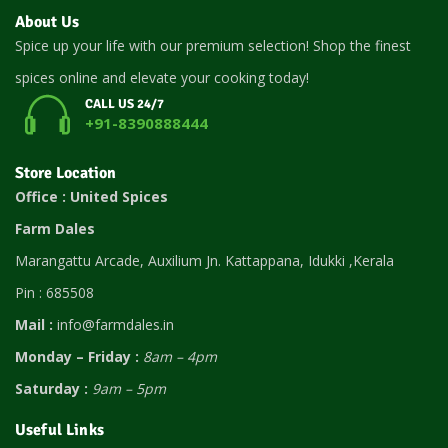
About Us
Spice up your life with our premium selection! Shop the finest
spices online and elevate your cooking today!
CALL US 24/7
+91-8390888444
Store Location
Office : United Spices
Farm Dales
Marangattu Arcade, Auxilium Jn. Kattappana, Idukki ,Kerala
Pin : 685508
Mail :
info@farmdales.in
Monday – Friday :
8am – 4pm
Saturday :
9am – 5pm
Useful Links